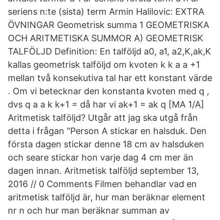
seriens n:te (sista) term Armin Halilovic: EXTRA
ÖVNINGAR Geometrisk summa 1 GEOMETRISKA
OCH ARITMETISKA SUMMOR A) GEOMETRISK
TALFÖLJD Definition: En talföljd a0, a1, a2,K,ak,K
kallas geometrisk talföljd om kvoten k k a a +1
mellan två konsekutiva tal har ett konstant värde
. Om vi betecknar den konstanta kvoten med q ,
dvs q a a k k+1 = då har vi ak+1 = ak q [MA 1/A]
Aritmetisk talföljd? Utgår att jag ska utgå från
detta i frågan "Person A stickar en halsduk. Den
första dagen stickar denne 18 cm av halsduken
och seare stickar hon varje dag 4 cm mer än
dagen innan. Aritmetisk talföljd september 13,
2016 // 0 Comments Filmen behandlar vad en
aritmetisk talföljd är, hur man beräknar element
nr n och hur man beräknar summan av