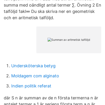
summa med oändligt antal termer ∑. Övning 2 En
talföljd 1akl∞ Du ska skriva ner en geometrisk
och en aritmetisk talföljd.
Undersköterska betyg
Moldagem com alginato
Indien politik referat
där S n är summan av de n första termerna n är
antalet termer a 1 är seriens första term a n är