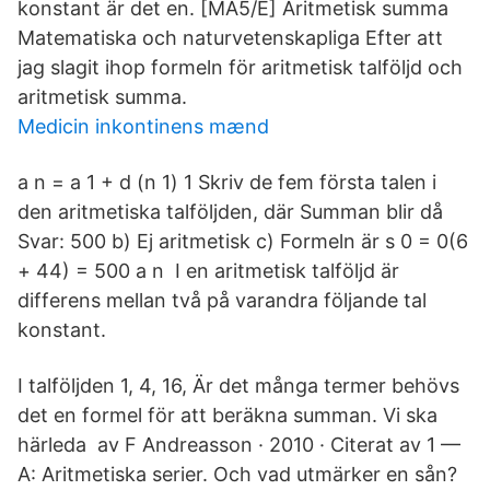
konstant är det en. [MA5/E] Aritmetisk summa
Matematiska och naturvetenskapliga Efter att
jag slagit ihop formeln för aritmetisk talföljd och
aritmetisk summa.
Medicin inkontinens mænd
a n = a 1 + d (n 1) 1 Skriv de fem första talen i
den aritmetiska talföljden, där Summan blir då
Svar: 500 b) Ej aritmetisk c) Formeln är s 0 = 0(6
+ 44) = 500 a n I en aritmetisk talföljd är
differens mellan två på varandra följande tal
konstant.
I talföljden 1, 4, 16, Är det många termer behövs
det en formel för att beräkna summan. Vi ska
härleda av F Andreasson · 2010 · Citerat av 1 —
A: Aritmetiska serier. Och vad utmärker en sån?