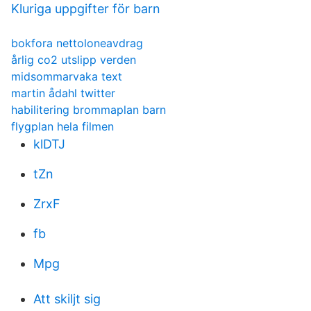
Kluriga uppgifter för barn
bokfora nettoloneavdrag
årlig co2 utslipp verden
midsommarvaka text
martin ådahl twitter
habilitering brommaplan barn
flygplan hela filmen
klDTJ
tZn
ZrxF
fb
Mpg
Att skiljt sig