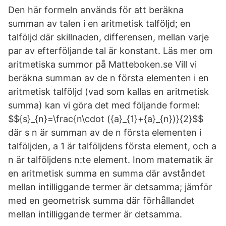
Den här formeln används för att beräkna
summan av talen i en aritmetisk talföljd; en
talföljd där skillnaden, differensen, mellan varje
par av efterföljande tal är konstant. Läs mer om
aritmetiska summor på Matteboken.se Vill vi
beräkna summan av de n första elementen i en
aritmetisk talföljd (vad som kallas en aritmetisk
summa) kan vi göra det med följande formel:
$${s}_{n}=\frac{n\cdot ({a}_{1}+{a}_{n})}{2}$$
där s n är summan av de n första elementen i
talföljden, a 1 är talföljdens första element, och a
n är talföljdens n:te element. Inom matematik är
en aritmetisk summa en summa där avståndet
mellan intilliggande termer är detsamma; jämför
med en geometrisk summa där förhållandet
mellan intilliggande termer är detsamma.